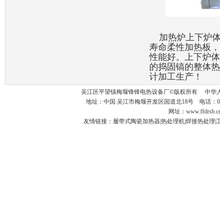
加热炉上下炉体
寿命柔性加热板，
性能好。上下炉体
的捣固镐的整体热
计加工生产！
吴江区平望镇梅堰锋锋电热设备厂©版权所有 中华人
地址：中国.吴江市梅堰开发区国道北18号 电话：0512-63
网址：www.ffdrsb
友情链接：
履带式陶瓷加热器
|
热处理机
|
焊接热处理
|