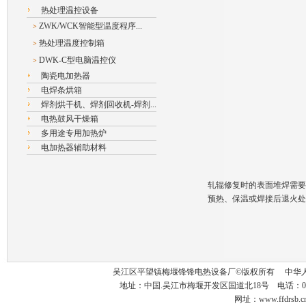
热处理温控设备
ZWK/WCK智能型温度程序...
>
热处理温度控制箱
>
DWK-C型电脑温控仪
>
陶瓷电加热器
电焊条烘箱
焊剂烘干机、焊剂回收机-焊剂...
电热鼓风干燥箱
多用途专用加热炉
电加热器辅助材料
轧辊修复时的表面堆焊需要
预热、保温或焊接后退火处
吴江区平望镇梅堰锋锋电热设备厂©版权所有 中华人
地址：中国.吴江市梅堰开发区国道北18号 电话：0512-63
网址：www.ffdrsb